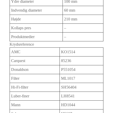
Ydre diameter
100 mm
Indvendig diameter
60 mm
Højde
210 mm
Kollaps pres
–
Produktmedier
–
Krydsreference
AMC
KO1514
Carquest
85236
Donaldson
P551054
Filter
ML1017
Hi-Fi-filter
SH56404
Luber-finer
LH8541
Mann
HD1044