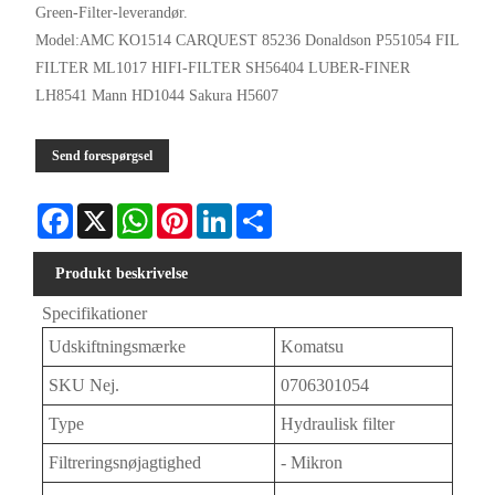
Green-Filter-leverandør.
Model:AMC KO1514 CARQUEST 85236 Donaldson P551054 FIL
FILTER ML1017 HIFI-FILTER SH56404 LUBER-FINER
LH8541 Mann HD1044 Sakura H5607
Send forespørgsel
Facebook
X
WhatsApp
Pinterest
LinkedIn
Share
Produkt beskrivelse
Specifikationer
Udskiftningsmærke
Komatsu
SKU Nej.
0706301054
Type
Hydraulisk filter
Filtreringsnøjagtighed
- Mikron