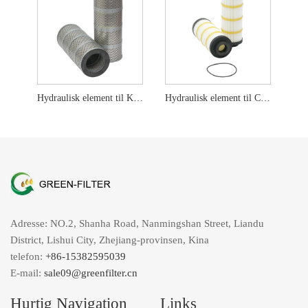
Hydraulisk element til Kato 68937310012 H1015 P502184
Hydraulisk element til CAT 348-1861 PT9536-MPG WL10409
Adresse: NO.2, Shanha Road, Nanmingshan Street, Liandu
District, Lishui City, Zhejiang-provinsen, Kina
telefon:
+86-15382595039
E-mail:
sale09@greenfilter.cn
Hurtig Navigation
Links