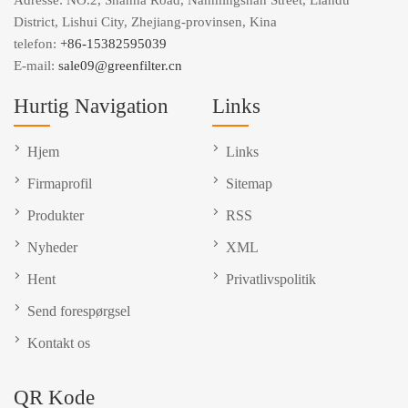
Adresse: NO.2, Shanha Road, Nanmingshan Street, Liandu
District, Lishui City, Zhejiang-provinsen, Kina
telefon:
+86-15382595039
E-mail:
sale09@greenfilter.cn
Hurtig Navigation
Links
Hjem
Links
Firmaprofil
Sitemap
Produkter
RSS
Nyheder
XML
Hent
Privatlivspolitik
Send forespørgsel
Kontakt os
QR Kode