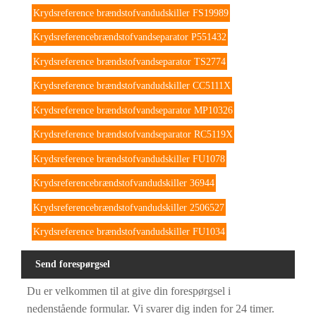
Krydsreference brændstofvandudskiller FS19989
Krydsreferencebrændstofvandseparator P551432
Krydsreference brændstofvandseparator TS2774
Krydsreference brændstofvandudskiller CC5111X
Krydsreference brændstofvandseparator MP10326
Krydsreference brændstofvandseparator RC5119X
Krydsreference brændstofvandudskiller FU1078
Krydsreferencebrændstofvandudskiller 36944
Krydsreferencebrændstofvandudskiller 2506527
Krydsreference brændstofvandudskiller FU1034
Send forespørgsel
Du er velkommen til at give din forespørgsel i
nedenstående formular. Vi svarer dig inden for 24 timer.