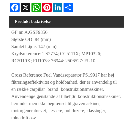
Facebook
X
WhatsApp
Pinterest
LinkedIn
Share
Produkt beskrivelse
GF nr. A.GSF9856
Største OD: 84 (mm)
Samlet højde: 147 (mm)
Krydsreference: TS2774; CC5111X; MP10326;
RC5119X; FU1078: 36944: 2506527: FU10
Cross Reference Fuel Vandsseparator FS19917 har høj
filtreringseffektivitet og holdbarhed, der er anvendelig til
en række carpillar -brand -konstruktionsmaskiner.
Anvendelige genstande af tilbehør: konstruktionsmaskiner,
herunder men ikke begrænset til gravemaskiner,
motorgeneratorsæt, læssere, bulldozere, klassinger,
minedrift osv.