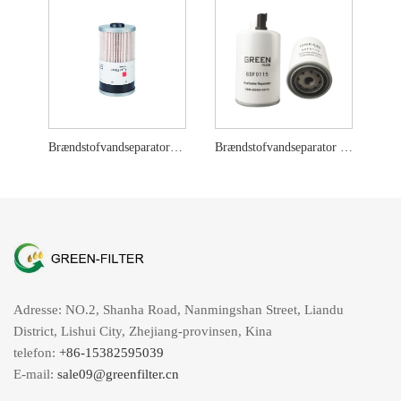
Brændstofvandseparatorfilter FS19728 GF9728
Brændstofvandseparator Fit Daewoo 400504-00115 GSF0115
Adresse: NO.2, Shanha Road, Nanmingshan Street, Liandu
District, Lishui City, Zhejiang-provinsen, Kina
telefon:
+86-15382595039
E-mail:
sale09@greenfilter.cn