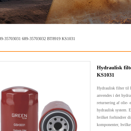
o 689-35703031 689-35703032 BT8919 KS1031
Hydraulisk fil
KS1031
Hydraulisk filter t
anvendes i det hydra
returnering af olie- 
hydraulisk system. Ef
hvilket forhindrer di
komponenter, hvilket