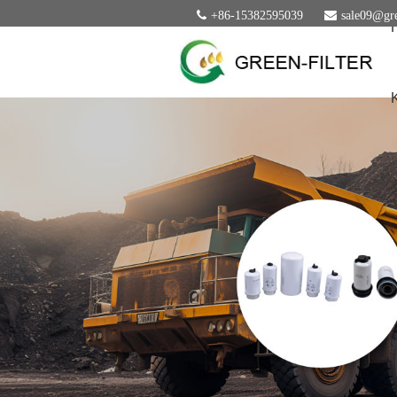
+86-15382595039
sale09@gre