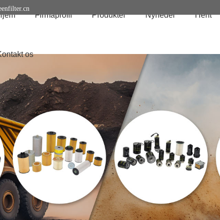
enfilter.cn
Hjem
Firmaprofil
Produkter
Nyheder
Hent
Kontakt os