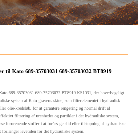
ter til Kato 689-35703031 689-35703032 BT8919
il Kato 689-35703031 689-35703032 BT8919 KS1031, der hovedsageligt
uliske system af Kato-gravemaskine, som filterelementet i hydraulisk
eller olie-kredsløb, for at garantere rengøring og normal drift af
fektivt filtrering af urenheder og partikler i det hydrauliske system,
sse forurenende stoffer i at forårsage slid eller tilstopning af hydrauliske
 forlænger levetiden for det hydrauliske system.