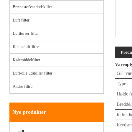
Brændstofvandudskiller
Luft filter
Lufttørrer filter
Kabineluftfiltre
Produ
Kølemiddelfilter
Vareopl
GF -var
Luft/olie udskiller filter
Type
Andre filtre
Højde 
Bredde
Nye produkter
Indre d
Krydsre