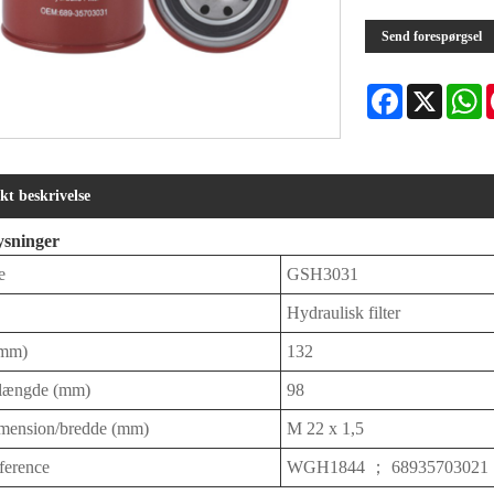
Send forespørgsel
Facebook
X
W
kt beskrivelse
ysninger
e
GSH3031
Hydraulisk filter
(mm)
132
/længde (mm)
98
imension/bredde (mm)
M 22 x 1,5
ference
WGH1844 ； 68935703021 