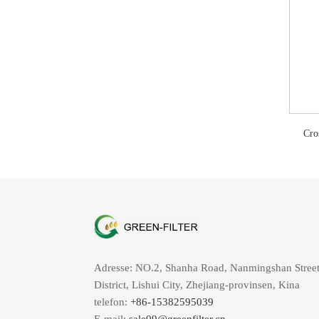
Cro
Adresse: NO.2, Shanha Road, Nanmingshan Street
District, Lishui City, Zhejiang-provinsen, Kina
telefon:
+86-15382595039
E-mail:
sale09@greenfilter.cn