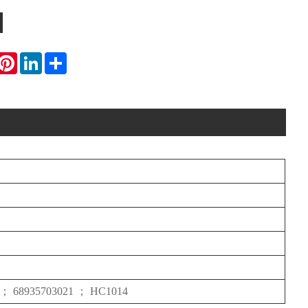
hatsApp
Pinterest
LinkedIn
Share
； 68935703021 ； HC1014