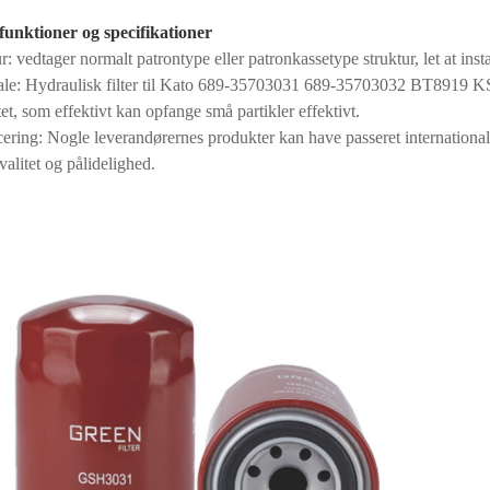
unktioner og specifikationer
r: vedtager normalt patrontype eller patronkassetype struktur, let at insta
ale: Hydraulisk filter til Kato 689-35703031 689-35703032 BT8919 KS103
tet, som effektivt kan opfange små partikler effektivt.
cering: Nogle leverandørernes produkter kan have passeret international
alitet og pålidelighed.