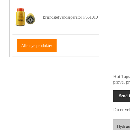
Brændstofvandseparator P551010
Alle nye produkter
Hot Tags
prøve, pri
Send f
Du er vel