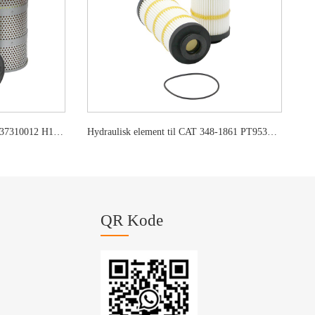
Hydraulisk element til Kato 68937310012 H1015 P502184
Hydraulisk element til CAT 348-1861 PT9536-MPG WL10409
QR Kode