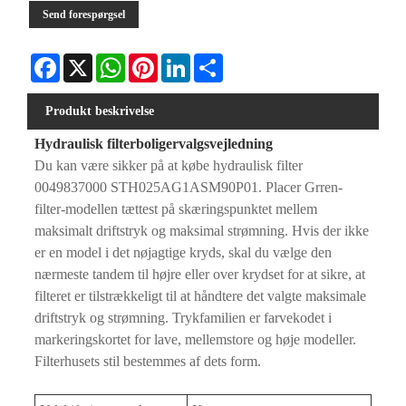
Send forespørgsel
Facebook
X
WhatsApp
Pinterest
LinkedIn
Share
Produkt beskrivelse
Hydraulisk filterboligervalgsvejledning
Du kan være sikker på at købe hydraulisk filter
0049837000 STH025AG1ASM90P01. Placer Grren-
filter-modellen tættest på skæringspunktet mellem
maksimalt driftstryk og maksimal strømning. Hvis der ikke
er en model i det nøjagtige kryds, skal du vælge den
nærmeste tandem til højre eller over krydset for at sikre, at
filteret er tilstrækkeligt til at håndtere det valgte maksimale
driftstryk og strømning. Trykfamilien er farvekodet i
markeringskortet for lave, mellemstore og høje modeller.
Filterhusets stil bestemmes af dets form.