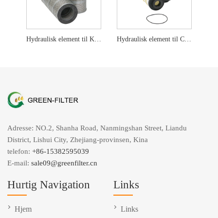
Hydraulisk element til Kato 68937310012 H1015 P502184
Hydraulisk element til CAT 348-1861 PT9536-MPG WL10409
Adresse: NO.2, Shanha Road, Nanmingshan Street, Liandu
District, Lishui City, Zhejiang-provinsen, Kina
telefon:
+86-15382595039
E-mail:
sale09@greenfilter.cn
Hurtig Navigation
Links
Hjem
Links