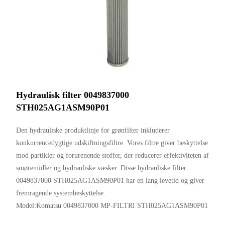
Hydraulisk filter 0049837000
STH025AG1ASM90P01
Den hydrauliske produktlinje for grønfilter inkluderer
konkurrencedygtige udskiftningsfiltre. Vores filtre giver beskyttelse
mod partikler og forurenende stoffer, der reducerer effektiviteten af
​​smøremidler og hydrauliske væsker. Disse hydrauliske filter
0049837000 STH025AG1ASM90P01 har en lang levetid og giver
fremragende systembeskyttelse.
Model:Komatsu 0049837000 MP-FILTRI STH025AG1ASM90P01