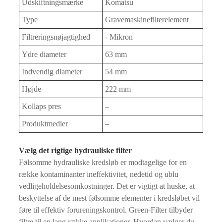
Udskiftningsmærke
Komatsu
Type
Gravemaskinefilterelement
Filtreringsnøjagtighed
- Mikron
Ydre diameter
63 mm
Indvendig diameter
54 mm
Højde
222 mm
Kollaps pres
–
Produktmedier
–
Vælg det rigtige hydrauliske filter
Følsomme hydrauliske kredsløb er modtagelige for en
række kontaminanter ineffektivitet, nedetid og ublu
vedligeholdelsesomkostninger. Det er vigtigt at huske, at
beskyttelse af de mest følsomme elementer i kredsløbet vil
føre til effektiv forureningskontrol. Green-Filter tilbyder
filtre til en lang række applikationer. Hvordan vælger du