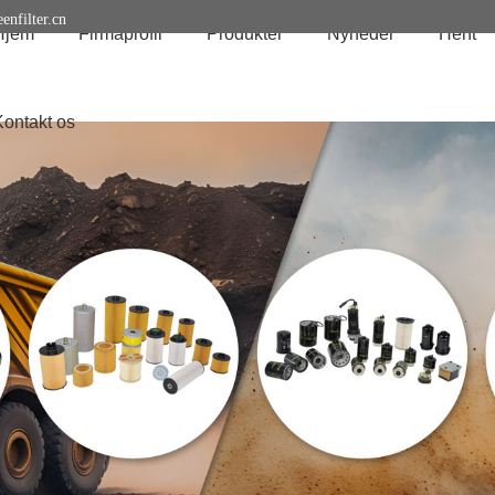
enfilter.cn
Hjem
Firmaprofil
Produkter
Nyheder
Hent
Kontakt os