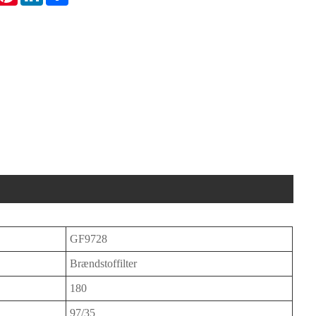
GF9728
Brændstoffilter
180
97/35