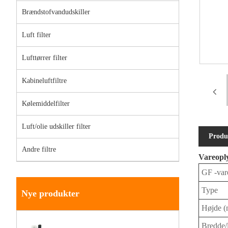
Brændstofvandudskiller
Luft filter
Lufttørrer filter
Kabineluftfiltre
Kølemiddelfilter
Luft/olie udskiller filter
Produ
Andre filtre
Vareopl
GF -var
Type
Nye produkter
Højde 
Bredde