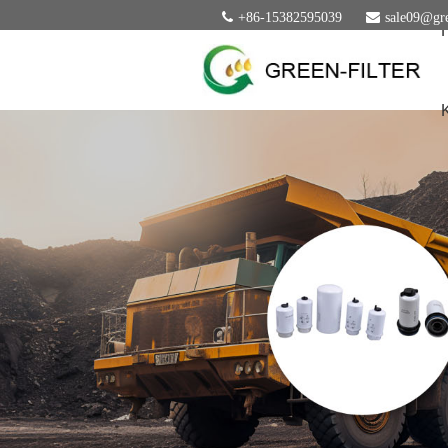
+86-15382595039
sale09@gre