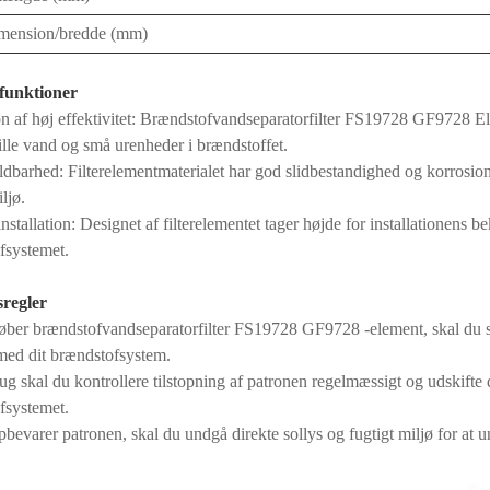
imension/bredde (mm)
funktioner
n af høj effektivitet: Brændstofvandseparatorfilter FS19728 GF9728 Elem
ille vand og små urenheder i brændstoffet.
ldbarhed: Filterelementmaterialet har god slidbestandighed og korrosio
ljø.
installation: Designet af filterelementet tager højde for installationens 
fsystemet.
sregler
øber brændstofvandseparatorfilter FS19728 GF9728 -element, skal du sør
med dit brændstofsystem.
g skal du kontrollere tilstopning af patronen regelmæssigt og udskifte de
fsystemet.
bevarer patronen, skal du undgå direkte sollys og fugtigt miljø for at u