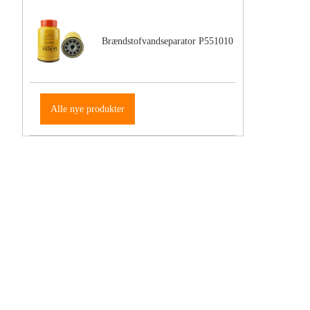
Brændstofvandseparator P551010
Alle nye produkter