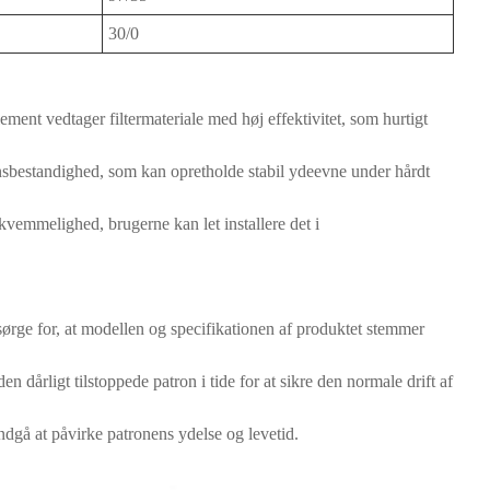
30/0
ent vedtager filtermateriale med høj effektivitet, som hurtigt
nsbestandighed, som kan opretholde stabil ydeevne under hårdt
bekvemmelighed, brugerne kan let installere det i
ge for, at modellen og specifikationen af ​​produktet stemmer
n dårligt tilstoppede patron i tide for at sikre den normale drift af
ndgå at påvirke patronens ydelse og levetid.