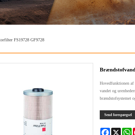
torfilter FS19728 GF9728
Brændstofvand
Hovedfunktionen af ​
vandet og urenhedern
brændstofsystemet o
Send forespørgsel
Facebook
X
W