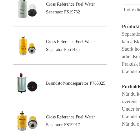
Cross Reference Fuel Water
Indre d
Separator FS19732
Produkt
Separatio
kan adsk
Cross Reference Fuel Water
Stærk ho
Separator P551425
arbejdsmi
Praktisk 
brændsto
Brændstofvandseparator P765325
Forhold
Når du k
overens 
Under bru
brændsto
Cross Reference Fuel Water
Når du op
Separator FS19917