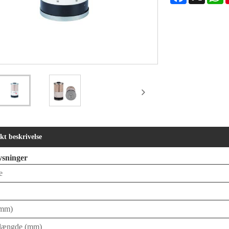
kt beskrivelse
ysninger
e
(mm)
/længde (mm)