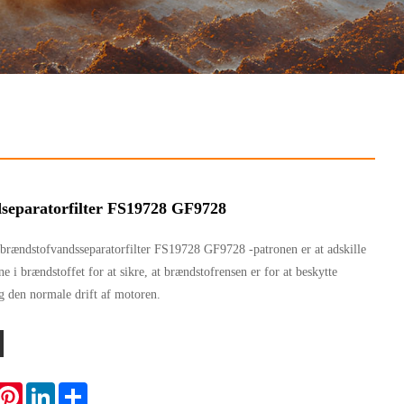
separatorfilter FS19728 GF9728
​brændstofvandsseparatorfilter FS19728 GF9728 -patronen er at adskille
e i brændstoffet for at sikre, at brændstofrensen er for at beskytte
g den normale drift af motoren.
hatsApp
Pinterest
LinkedIn
Share