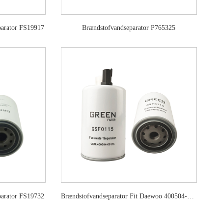
parator FS19917
Brændstofvandseparator P765325
parator FS19732
Brændstofvandseparator Fit Daewoo 400504-00115 GSF0115