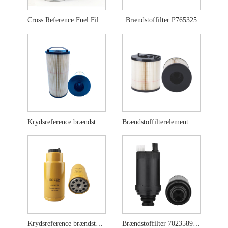
Cross Reference Fuel Filter 837079726
Brændstoffilter P765325
Krydsreference brændstoffilterelement FS20203
Brændstoffilterelement FS20403
Krydsreference brændstoffilterelement 423-8524
Brændstoffilter 7023589 til Bobcat