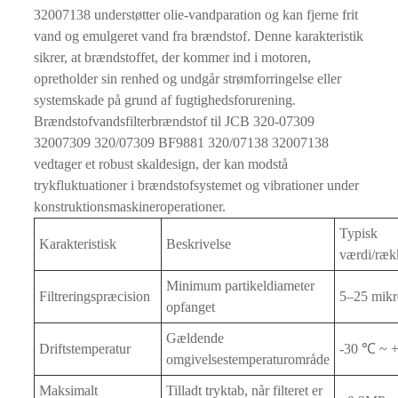
32007138 understøtter olie-vandparation og kan fjerne frit
vand og emulgeret vand fra brændstof. Denne karakteristik
sikrer, at brændstoffet, der kommer ind i motoren,
opretholder sin renhed og undgår strømforringelse eller
systemskade på grund af fugtighedsforurening.
Brændstofvandsfilterbrændstof til JCB 320-07309
32007309 320/07309 BF9881 320/07138 32007138
vedtager et robust skaldesign, der kan modstå
trykfluktuationer i brændstofsystemet og vibrationer under
konstruktionsmaskineroperationer.
Typisk
Karakteristisk
Beskrivelse
værdi/ræk
Minimum partikeldiameter
Filtreringspræcision
5–25 mik
opfanget
Gældende
Driftstemperatur
-30 ℃ ~ 
omgivelsestemperaturområde
Maksimalt
Tilladt tryktab, når filteret er