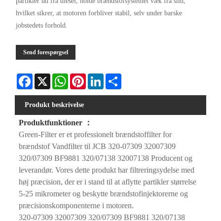
partikler ud fra diesel, holde brændstofsystemet væk fra slid,
hvilket sikrer, at motoren forbliver stabil, selv under barske
jobstedets forhold.
Send forespørgsel
Facebook
X
WhatsApp
Pinterest
LinkedIn
Share
Produkt beskrivelse
Produktfunktioner ：
Green-Filter er et professionelt brændstoffilter for
brændstof Vandfilter til JCB 320-07309 32007309
320/07309 BF9881 320/07138 32007138 Producent og
leverandør. Vores dette produkt har filtreringsydelse med
høj præcision, der er i stand til at aflytte partikler størrelse
5-25 mikrometer og beskytte brændstofinjektorerne og
præcisionskomponenterne i motoren.
320-07309 32007309 320/07309 BF9881 320/07138