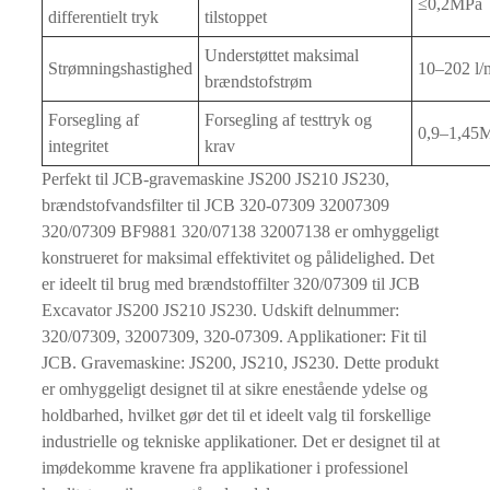
≤0,2MPa
differentielt tryk
tilstoppet
Understøttet maksimal
Strømningshastighed
10–202 l/
brændstofstrøm
Forsegling af
Forsegling af testtryk og
0,9–1,45
integritet
krav
Perfekt til JCB-gravemaskine JS200 JS210 JS230,
brændstofvandsfilter til JCB 320-07309 32007309
320/07309 BF9881 320/07138 32007138 er omhyggeligt
konstrueret for maksimal effektivitet og pålidelighed. Det
er ideelt til brug med brændstoffilter 320/07309 til JCB
Excavator JS200 JS210 JS230. Udskift delnummer:
320/07309, 32007309, 320-07309. Applikationer: Fit til
JCB. Gravemaskine: JS200, JS210, JS230. Dette produkt
er omhyggeligt designet til at sikre enestående ydelse og
holdbarhed, hvilket gør det til et ideelt valg til forskellige
industrielle og tekniske applikationer. Det er designet til at
imødekomme kravene fra applikationer i professionel