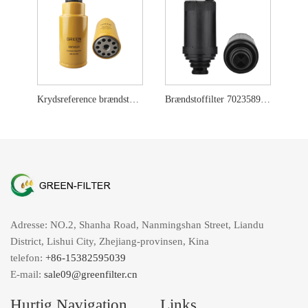
Krydsreference brændstoffilterelement 423-8524
Brændstoffilter 7023589 til Bobcat
Adresse: NO.2, Shanha Road, Nanmingshan Street, Liandu
District, Lishui City, Zhejiang-provinsen, Kina
telefon:
+86-15382595039
E-mail:
sale09@greenfilter.cn
Hurtig Navigation
Links