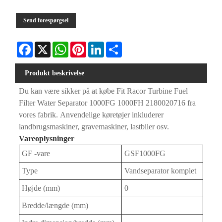
Send forespørgsel
Facebook
X
WhatsApp
Pinterest
LinkedIn
Share
Produkt beskrivelse
Du kan være sikker på at købe Fit Racor Turbine Fuel
Filter Water Separator 1000FG 1000FH 2180020716 fra
vores fabrik. Anvendelige køretøjer inkluderer
landbrugsmaskiner, gravemaskiner, lastbiler osv.
Vareoplysninger
GF -vare
GSF1000FG
Type
Vandseparator komplet
Højde (mm)
0
Bredde/længde (mm)