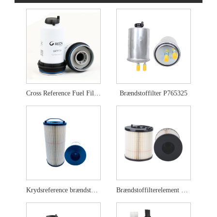
Cross Reference Fuel Filter 837079726
Brændstoffilter P765325
Krydsreference brændstoffilterelement FS20203
Brændstoffilterelement FS20403