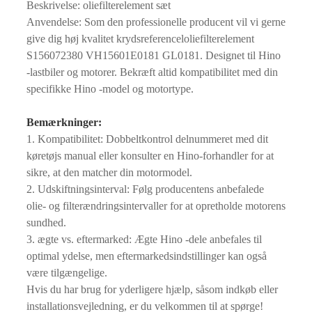
Beskrivelse: oliefilterelement sæt
Anvendelse: Som den professionelle producent vil vi gerne
give dig høj kvalitet krydsreferenceloliefilterelement
S156072380 VH15601E0181 GL0181. Designet til Hino
-lastbiler og motorer. Bekræft altid kompatibilitet med din
specifikke Hino -model og motortype.
Bemærkninger:
1. Kompatibilitet: Dobbeltkontrol delnummeret med dit
køretøjs manual eller konsulter en Hino-forhandler for at
sikre, at den matcher din motormodel.
2. Udskiftningsinterval: Følg producentens anbefalede
olie- og filterændringsintervaller for at opretholde motorens
sundhed.
3. ægte vs. eftermarked: Ægte Hino -dele anbefales til
optimal ydelse, men eftermarkedsindstillinger kan også
være tilgængelige.
Hvis du har brug for yderligere hjælp, såsom indkøb eller
installationsvejledning, er du velkommen til at spørge!