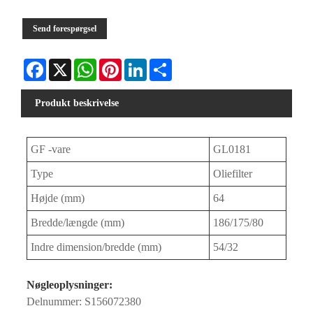
Send forespørgsel
Facebook
X
WhatsApp
Pinterest
LinkedIn
Share
Produkt beskrivelse
GF -vare
GL0181
Type
Oliefilter
Højde (mm)
64
Bredde/længde (mm)
186/175/80
Indre dimension/bredde (mm)
54/32
Nøgleoplysninger:
Delnummer: S156072380