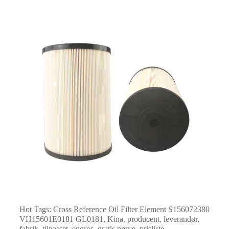
Hot Tags: Cross Reference Oil Filter Element S156072380
VH15601E0181 GL0181, Kina, producent, leverandør,
fabrik, tilpasset, engros, gratis prøve, prisliste