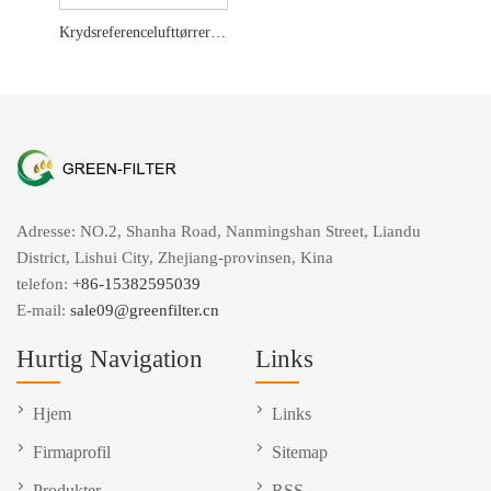
Krydsreferencelufttørrerfilter 4324102232
Adresse: NO.2, Shanha Road, Nanmingshan Street, Liandu
District, Lishui City, Zhejiang-provinsen, Kina
telefon:
+86-15382595039
E-mail:
sale09@greenfilter.cn
Hurtig Navigation
Links
Hjem
Links
Firmaprofil
Sitemap
Produkter
RSS