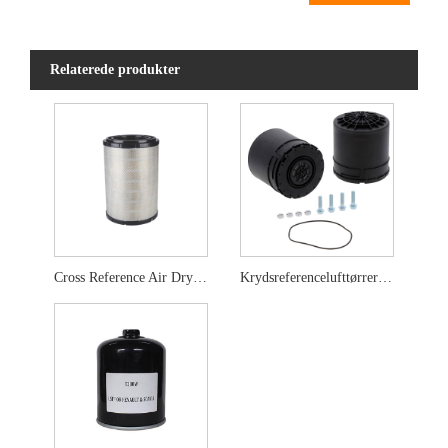
Relaterede produkter
Cross Reference Air Dryer Filter Ylc11p00052S007
Krydsreferencelufttørrerfilter 42535061