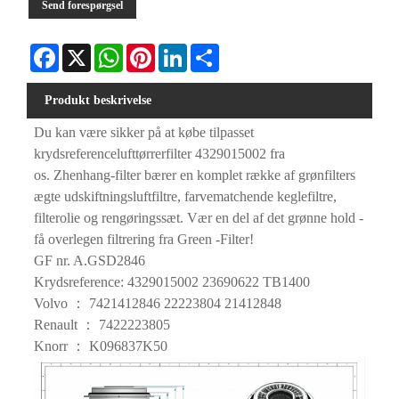
Send forespørgsel
Facebook
X
WhatsApp
Pinterest
LinkedIn
Share
Produkt beskrivelse
Du kan være sikker på at købe tilpasset
krydsreferencelufttørrerfilter 4329015002 fra
os. Zhenhang-filter bærer en komplet række af grønfilters
ægte udskiftningsluftfiltre, farvematchende keglefiltre,
filterolie og rengøringssæt. Vær en del af det grønne hold -
få overlegen filtrering fra Green -Filter!
GF nr. A.GSD2846
Krydsreference: 4329015002 23690622 TB1400
Volvo ： 7421412846 22223804 21412848
Renault ： 7422223805
Knorr ： K096837K50