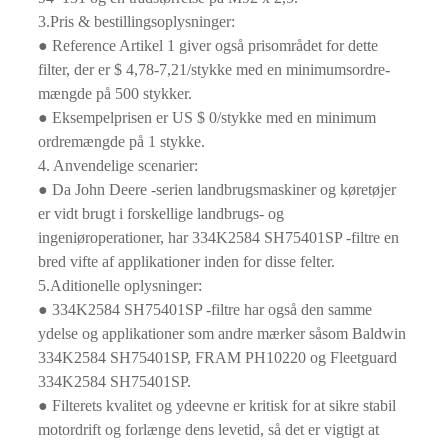
3.Pris & bestillingsoplysninger:
● Reference Artikel 1 giver også prisområdet for dette
filter, der er $ 4,78-7,21/stykke med en minimumsordre-
mængde på 500 stykker.
● Eksempelprisen er US $ 0/stykke med en minimum
ordremængde på 1 stykke.
4. Anvendelige scenarier:
● Da John Deere -serien landbrugsmaskiner og køretøjer
er vidt brugt i forskellige landbrugs- og
ingeniøroperationer, har 334K2584 SH75401SP -filtre en
bred vifte af applikationer inden for disse felter.
5.Aditionelle oplysninger:
● 334K2584 SH75401SP -filtre har også den samme
ydelse og applikationer som andre mærker såsom Baldwin
334K2584 SH75401SP, FRAM PH10220 og Fleetguard
334K2584 SH75401SP.
● Filterets kvalitet og ydeevne er kritisk for at sikre stabil
motordrift og forlænge dens levetid, så det er vigtigt at