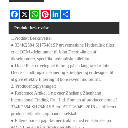
Facebook
X
WhatsApp
Pinterest
LinkedIn
Share
Produkt beskrivelse
1.Produkt Beskrivelse:
● 334K2584 SH75401SP gravemaskine Hydraulisk filter
er et OEM -delnummer til John Deere -linjen af ​​
dieselmotorer, specifikt hydrauliske oliefiltre.
● Dette filter er velegnet til brug på en lang række John
Deere's landbrugsmaskiner og køretøjer og er designet til
at give effektiv filtrering til konsekvent motordrift.
2. Producentoplysninger:
● Reference Artikel 1 nævner Zhejiang Zhenhang
International Trading Co., Ltd. Som en af ​​producenterne af
334K2584 SH75401SP, en IATF 16949: 2016 -certificeret
producent/fabriks- og handelsselskab.
● Filteret har en papirkernerstruktur med en størrelse på
94*151 og en trådstørrelse på M92 x 2,5.