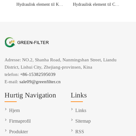
Hydraulisk element til Kato 68937310012 H1015 P502184
Hydraulisk element til CAT 348-1861 PT9536-MPG WL10409
Adresse: NO.2, Shanha Road, Nanmingshan Street, Liandu
District, Lishui City, Zhejiang-provinsen, Kina
telefon:
+86-15382595039
E-mail:
sale09@greenfilter.cn
Hurtig Navigation
Links
Hjem
Links
Firmaprofil
Sitemap
Produkter
RSS