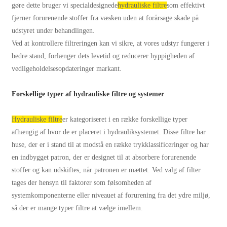
gøre dette bruger vi specialdesignede
hydrauliske filtre
som effektivt
fjerner forurenende stoffer fra væsken uden at forårsage skade på
udstyret under behandlingen.
Ved at kontrollere filtreringen kan vi sikre, at vores udstyr fungerer i
bedre stand, forlænger dets levetid og reducerer hyppigheden af ​​
vedligeholdelsesopdateringer markant.
Forskellige typer af hydrauliske filtre og systemer
Hydrauliske filtre
er kategoriseret i en række forskellige typer
afhængig af hvor de er placeret i hydrauliksystemet. Disse filtre har
huse, der er i stand til at modstå en række trykklassificeringer og har
en indbygget patron, der er designet til at absorbere forurenende
stoffer og kan udskiftes, når patronen er mættet. Ved valg af filter
tages der hensyn til faktorer som følsomheden af ​​
systemkomponenterne eller niveauet af forurening fra det ydre miljø,
så der er mange typer filtre at vælge imellem.