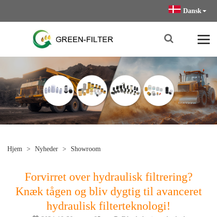
Dansk
Hjem
>
Nyheder
>
Showroom
Forvirret over hydraulisk filtrering?
Knæk tågen og bliv dygtig til avanceret
hydraulisk filterteknologi!