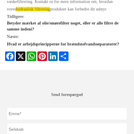
væskefiltrering. Kontakt os for mere information om, hvordan
vores
hydraulisk filtrering
produkter kan forbedre dit udstyr.
Tidligere:
Betyder mærket af olie/smørefilter noget, eller er alle filtre de
samme indeni?
Næste:
Hvad er arbejdsprincipperne for brændstofvandsseparatorer?
Facebook
X
WhatsApp
Pinterest
LinkedIn
Share
Send forespørgsel