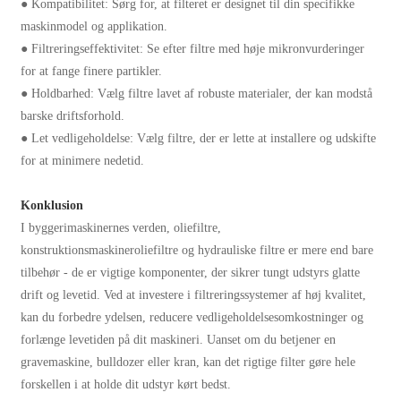
● Kompatibilitet: Sørg for, at filteret er designet til din specifikke
maskinmodel og applikation.
● Filtreringseffektivitet: Se efter filtre med høje mikronvurderinger
for at fange finere partikler.
● Holdbarhed: Vælg filtre lavet af robuste materialer, der kan modstå
barske driftsforhold.
● Let vedligeholdelse: Vælg filtre, der er lette at installere og udskifte
for at minimere nedetid.
Konklusion
I byggerimaskinernes verden, oliefiltre,
konstruktionsmaskineroliefiltre og hydrauliske filtre er mere end bare
tilbehør - de er vigtige komponenter, der sikrer tungt udstyrs glatte
drift og levetid. Ved at investere i filtreringssystemer af høj kvalitet,
kan du forbedre ydelsen, reducere vedligeholdelsesomkostninger og
forlænge levetiden på dit maskineri. Uanset om du betjener en
gravemaskine, bulldozer eller kran, kan det rigtige filter gøre hele
forskellen i at holde dit udstyr kørt bedst.