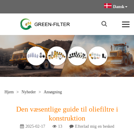
Dansk
Hjem
>
Nyheder
>
Ansøgning
Den væsentlige guide til oliefiltre i
konstruktion
2025-02-17
13
Efterlad mig en besked