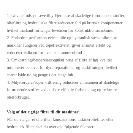
1. Udvidet udstyr Levetilby Fjernelse af skadelige forurenende stoffer,
oliefiltre og hydrauliske filtre reducerer slid på kritiske komponenter,
hvilket markant forlænger levetiden for konstruktionsmaskiner.
2. Forbedret performanceclean olie og hydraulisk væske sikrer, at
maskiner fungerer ved topeffektivitet, giver ensartet effekt og
reducerer risikoen for uventede sammenbrud.
3. Omkostningsbesparelsesregulær brug af filtre af høj kvalitet
minimerer behovet for dyre reparationer og udskiftninger, hvilket
sparer både tid og penge i det lange løb.
4. MiljøfordeleProper -filtrering reducerer emissionen af ​​skadelige
forurenende stoffer ved at sikre effektiv forbrænding og reducere
olieforbruget.
Valg af det rigtige filter til dit maskineri
Når du vælger et oliefilter, konstruktionsmaskineroliefilter eller
hydraulisk filter, skal du overveje følgende faktorer: