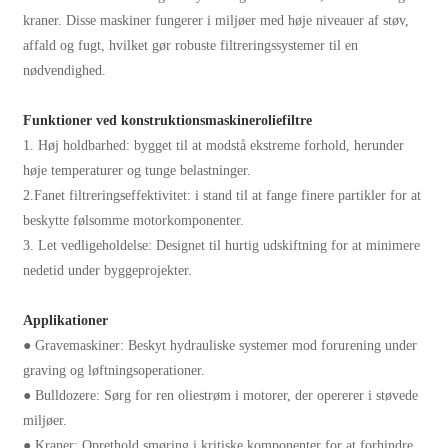
kraner. Disse maskiner fungerer i miljøer med høje niveauer af støv,
affald og fugt, hvilket gør robuste filtreringssystemer til en
nødvendighed.
Funktioner ved konstruktionsmaskineroliefiltre
1. Høj holdbarhed: bygget til at modstå ekstreme forhold, herunder
høje temperaturer og tunge belastninger.
2.Fanet filtreringseffektivitet: i stand til at fange finere partikler for at
beskytte følsomme motorkomponenter.
3. Let vedligeholdelse: Designet til hurtig udskiftning for at minimere
nedetid under byggeprojekter.
Applikationer
● Gravemaskiner: Beskyt hydrauliske systemer mod forurening under
graving og løftningsoperationer.
● Bulldozere: Sørg for ren oliestrøm i motorer, der opererer i støvede
miljøer.
● Kraner: Oprethold smøring i kritiske komponenter for at forhindre